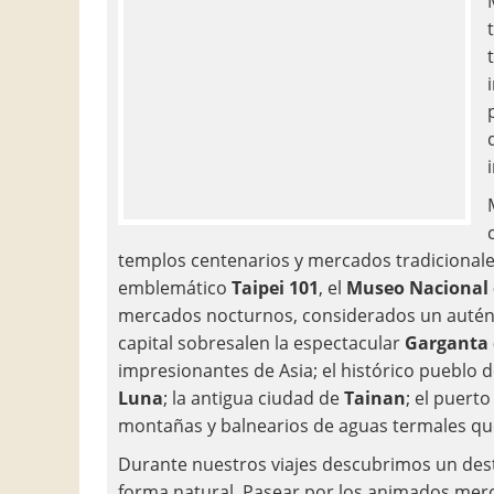
templos centenarios y mercados tradicionales
emblemático
Taipei 101
, el
Museo Nacional 
mercados nocturnos, considerados un auténti
capital sobresalen la espectacular
Garganta 
impresionantes de Asia; el histórico pueblo
Luna
; la antigua ciudad de
Tainan
; el puert
montañas y balnearios de aguas termales que 
Durante nuestros viajes descubrimos un dest
forma natural. Pasear por los animados merc