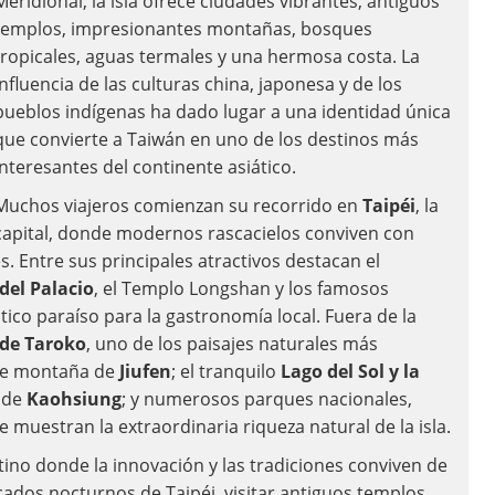
Meridional, la isla ofrece ciudades vibrantes, antiguos
templos, impresionantes montañas, bosques
tropicales, aguas termales y una hermosa costa. La
influencia de las culturas china, japonesa y de los
pueblos indígenas ha dado lugar a una identidad única
que convierte a Taiwán en uno de los destinos más
interesantes del continente asiático.
Muchos viajeros comienzan su recorrido en
Taipéi
, la
capital, donde modernos rascacielos conviven con
. Entre sus principales atractivos destacan el
del Palacio
, el Templo Longshan y los famosos
co paraíso para la gastronomía local. Fuera de la
de Taroko
, uno de los paisajes naturales más
 de montaña de
Jiufen
; el tranquilo
Lago del Sol y la
o de
Kaohsiung
; y numerosos parques nacionales,
muestran la extraordinaria riqueza natural de la isla.
ino donde la innovación y las tradiciones conviven de
ados nocturnos de Taipéi, visitar antiguos templos,