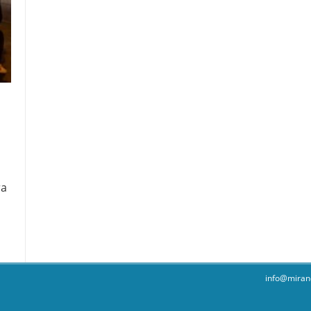
ra
info@miran