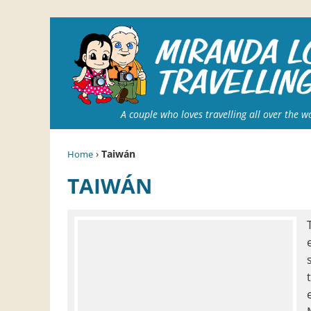
A couple who loves travelling all over the w
›
Taiwán
Home
TAIWÁN