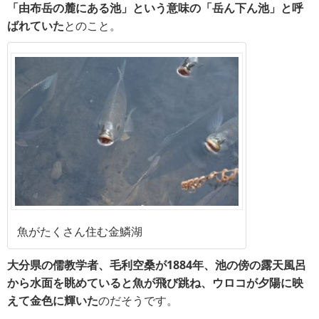
「由布岳の麓にある池」という意味の「岳ん下ん池」と呼
ばれていた
とのこと。
魚がたくさん住む金鱗湖
大分県の儒教学者、毛利空桑が1884年、池の傍の露天風呂
から水面を眺めていると魚が飛び跳ね、ウロコが夕陽に映
えて金色に輝いた
のだそうです。