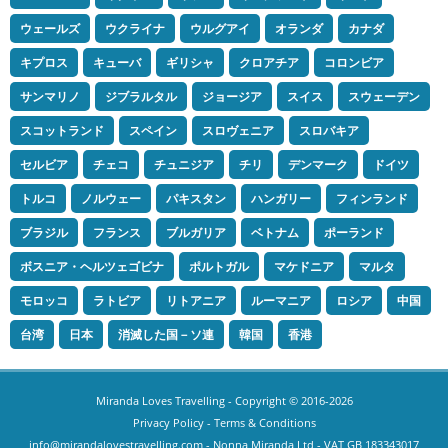
ウェールズ
ウクライナ
ウルグアイ
オランダ
カナダ
キプロス
キューバ
ギリシャ
クロアチア
コロンビア
サンマリノ
ジブラルタル
ジョージア
スイス
スウェーデン
スコットランド
スペイン
スロヴェニア
スロバキア
セルビア
チェコ
チュニジア
チリ
デンマーク
ドイツ
トルコ
ノルウェー
パキスタン
ハンガリー
フィンランド
ブラジル
フランス
ブルガリア
ベトナム
ポーランド
ボスニア・ヘルツェゴビナ
ポルトガル
マケドニア
マルタ
モロッコ
ラトビア
リトアニア
ルーマニア
ロシア
中国
台湾
日本
消滅した国－ソ連
韓国
香港
Miranda Loves Travelling
- Copyright © 2016-2026
Privacy Policy
-
Terms & Conditions
info@mirandalovestravelling.com
- Nonna Miranda Ltd - VAT GB 183343017