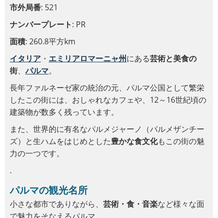
市外局番
: 521
ナンバープレート
: PR
面積
: 260.8平方km
イタリア
・
エミリアロマーニャ州
にある
芸術と美食の
街
、
パルマ
。
長年ファルネーゼ家の統治の元、パルマ公国として繁栄
したこの街には、おしゃれなカフェや、12～16世紀頃の
建築物が数多く残っています。
また、世界的に有名なパルメジャーノ（パルメザンチー
ズ）と生ハムをはじめとした
豊かな食文化
もこの街の魅
力の一つです。
.
パルマの観光名所
小さな都市でありながら、
芸術・食・音楽
など様々な面
で魅力をそなえるパルマ。