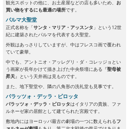
観光スポットの他に、お土産屋などの店も多いため、
お
買い物をするにも最適の場所
です。
パルマ大聖堂
正式名称を「
サンタ・マリア・アッスンタ
」という12世
紀に建築されたパルマを代表する大聖堂。
外観はあっさりしていますが、中はフレスコ画で覆われ
ていて豪華。
中でも、アントニオ・アッレグリ・ダ・コレッジョとい
う画家が長年かけて描き上げた中央祭壇にある『
聖母被
昇天
』という天井画は見ものです。
また、地下聖堂や、隣の八角形の洗礼堂も見事です。
パラッツォ・デッラ・ピロッタ
パラッツォ・デッラ・ピロッタ
はイタリアの貴族、ファ
ルネーゼ家の居館として建てられた宮殿です。
敷地内にはヨーロッパ最古の劇場の一つに数えられる
フ
ァルネーゼ劇場
もあり、第二次大戦後の復元ではありま