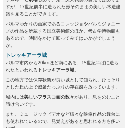
すが、17世紀前半に造られた形そのままの美しい木造建
築を見ることができます。
パルマゆかりの画家であるコレッジョやパルミジャニー
ノの作品を所蔵する国立美術館のほか、考古学博物館も
あるので、時間をかけて回ってみてはいかがでしょう
か。
トレッキアーラ城
パルマ市内から20kmほど南にある、15世紀半ばに造ら
れたといわれる
トレッキアーラ城
。
この地方では保存状態が良い城として知られ、ひっそり
とした丘の上で威厳たっぷりの存在感を放っています。
城内には
美しいフラスコ画の数々
があり、息をのむこと
請け合いです。
また、ミュージックビデオなど様々な映像作品の舞台に
も使われているので、見覚えがあると思われる方も多い