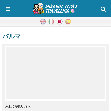
英語
イタリア語
日本語
スペイン語
パルマ
人口
: 約60万人