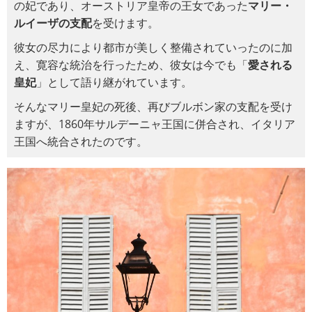
の妃であり、オーストリア皇帝の王女であった
マリー・
ルイーザの支配
を受けます。
彼女の尽力により都市が美しく整備されていったのに加
え、寛容な統治を行ったため、彼女は今でも「
愛される
皇妃
」として語り継がれています。
そんなマリー皇妃の死後、再びブルボン家の支配を受け
ますが、1860年サルデーニャ王国に併合され、イタリア
王国へ統合されたのです。