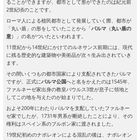
ることができますが、都市として形ができたのは紀元前
2世紀頃のことです。
ローマ人による植民都市として発展していく際、都市が
「丸い盾」の形をしていたことから「
パルマ
（
丸い盾の
意
）」の名がついたといわれます。
11世紀から14世紀にかけてのルネサンス前期には、現代
に残る歴史的な建築物や美術品が次々生み出されていき
ます。
その間いくつもの都市国家により支配されてきたパルマ
ですが、正式に
パルマ公国
へと名をかえたのは1545年、
ファルネーゼ家出身の教皇パウルス3世が息子に領地と
してこの地を与えたのが始まりでした。
およそ200年にわたりパルマを支配していたファルネー
ゼ家でしたが、1731年男系が断絶したことにより、その
権利はスペイン系のブルボン家に渡されました。
19世紀初めのナポレオンによる混乱の後は、ナポレオン