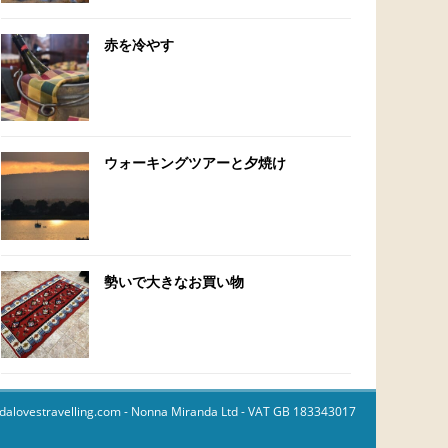
赤を冷やす
ウォーキングツアーと夕焼け
勢いで大きなお買い物
dalovestravelling.com
- Nonna Miranda Ltd - VAT GB 183343017