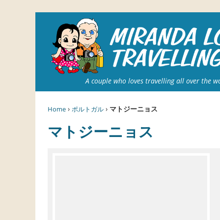
A couple who loves travelling all over the w
›
›
マトジーニョス
Home
ポルトガル
マトジーニョス