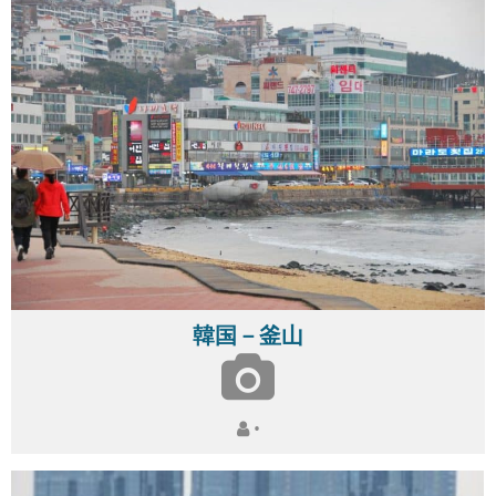
韓国－釜山
•