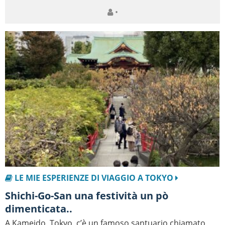
•
LE MIE ESPERIENZE DI VIAGGIO A TOKYO
Shichi-Go-San una festività un pò
dimenticata..
A Kameido, Tokyo, c’è un famoso santuario chiamato