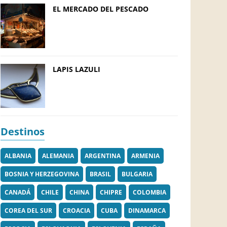
EL MERCADO DEL PESCADO
LAPIS LAZULI
Destinos
ALBANIA
ALEMANIA
ARGENTINA
ARMENIA
BOSNIA Y HERZEGOVINA
BRASIL
BULGARIA
CANADÁ
CHILE
CHINA
CHIPRE
COLOMBIA
COREA DEL SUR
CROACIA
CUBA
DINAMARCA