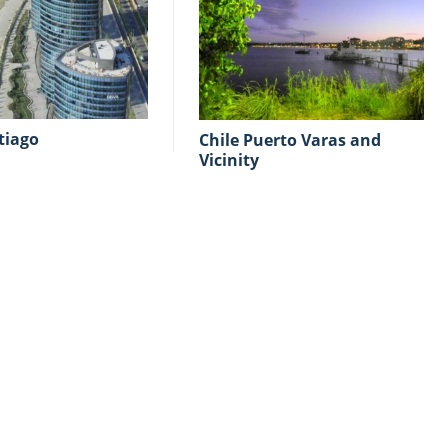
ntiago
Chile Puerto Varas and
Vicinity