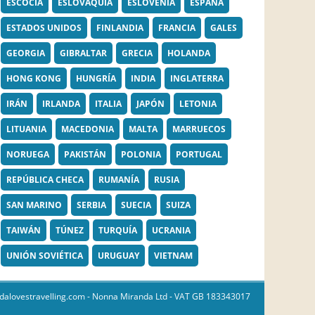
ESCOCIA
ESLOVAQUIA
ESLOVENIA
ESPAÑA
ESTADOS UNIDOS
FINLANDIA
FRANCIA
GALES
GEORGIA
GIBRALTAR
GRECIA
HOLANDA
HONG KONG
HUNGRÍA
INDIA
INGLATERRA
IRÁN
IRLANDA
ITALIA
JAPÓN
LETONIA
LITUANIA
MACEDONIA
MALTA
MARRUECOS
NORUEGA
PAKISTÁN
POLONIA
PORTUGAL
REPÚBLICA CHECA
RUMANÍA
RUSIA
SAN MARINO
SERBIA
SUECIA
SUIZA
TAIWÁN
TÚNEZ
TURQUÍA
UCRANIA
UNIÓN SOVIÉTICA
URUGUAY
VIETNAM
dalovestravelling.com
- Nonna Miranda Ltd - VAT GB 183343017