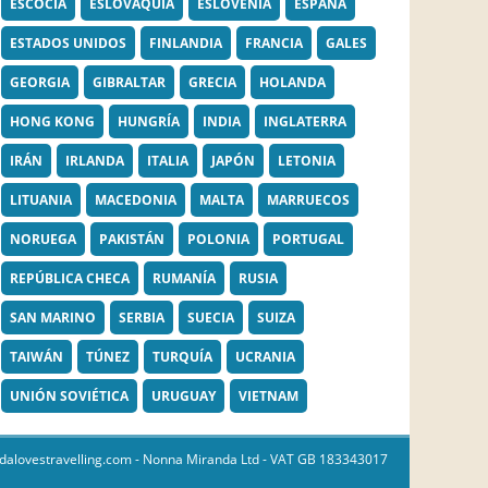
ESCOCIA
ESLOVAQUIA
ESLOVENIA
ESPAÑA
ESTADOS UNIDOS
FINLANDIA
FRANCIA
GALES
GEORGIA
GIBRALTAR
GRECIA
HOLANDA
HONG KONG
HUNGRÍA
INDIA
INGLATERRA
IRÁN
IRLANDA
ITALIA
JAPÓN
LETONIA
LITUANIA
MACEDONIA
MALTA
MARRUECOS
NORUEGA
PAKISTÁN
POLONIA
PORTUGAL
REPÚBLICA CHECA
RUMANÍA
RUSIA
SAN MARINO
SERBIA
SUECIA
SUIZA
TAIWÁN
TÚNEZ
TURQUÍA
UCRANIA
UNIÓN SOVIÉTICA
URUGUAY
VIETNAM
dalovestravelling.com
- Nonna Miranda Ltd - VAT GB 183343017