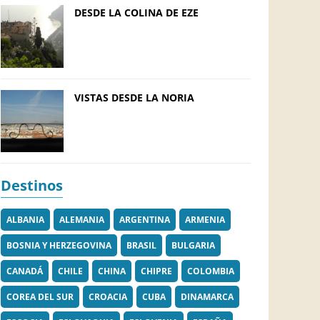
DESDE LA COLINA DE EZE
VISTAS DESDE LA NORIA
Destinos
ALBANIA
ALEMANIA
ARGENTINA
ARMENIA
BOSNIA Y HERZEGOVINA
BRASIL
BULGARIA
CANADÁ
CHILE
CHINA
CHIPRE
COLOMBIA
COREA DEL SUR
CROACIA
CUBA
DINAMARCA