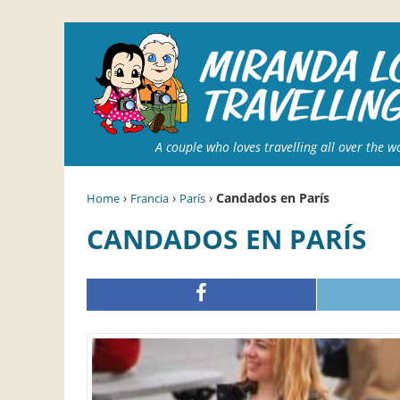
A couple who loves travelling all over the w
›
›
›
Candados en París
Home
Francia
París
CANDADOS EN PARÍS