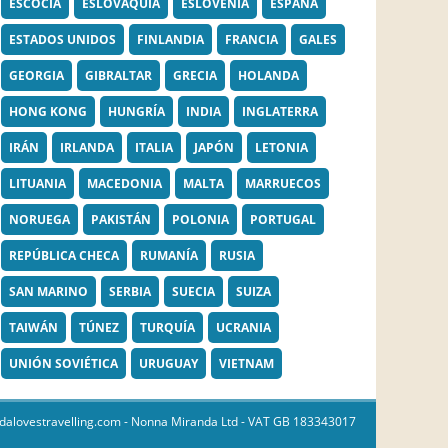
ESCOCIA
ESLOVAQUIA
ESLOVENIA
ESPAÑA
ESTADOS UNIDOS
FINLANDIA
FRANCIA
GALES
GEORGIA
GIBRALTAR
GRECIA
HOLANDA
HONG KONG
HUNGRÍA
INDIA
INGLATERRA
IRÁN
IRLANDA
ITALIA
JAPÓN
LETONIA
LITUANIA
MACEDONIA
MALTA
MARRUECOS
NORUEGA
PAKISTÁN
POLONIA
PORTUGAL
REPÚBLICA CHECA
RUMANÍA
RUSIA
SAN MARINO
SERBIA
SUECIA
SUIZA
TAIWÁN
TÚNEZ
TURQUÍA
UCRANIA
UNIÓN SOVIÉTICA
URUGUAY
VIETNAM
dalovestravelling.com
- Nonna Miranda Ltd - VAT GB 183343017