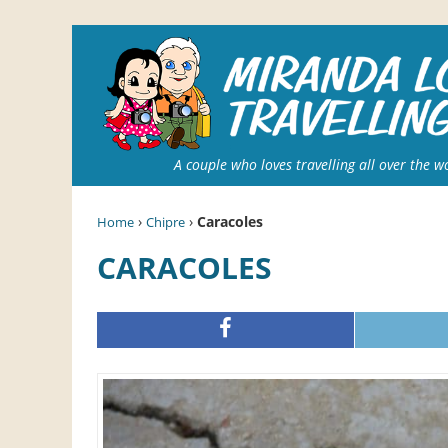
A couple who loves travelling all over the w
›
›
Caracoles
Home
Chipre
CARACOLES