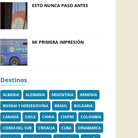
ESTO NUNCA PASO ANTES
MI PRIMERA IMPRESIÓN
Destinos
ALBANIA
ALEMANIA
ARGENTINA
ARMENIA
BOSNIA Y HERZEGOVINA
BRASIL
BULGARIA
CANADÁ
CHILE
CHINA
CHIPRE
COLOMBIA
COREA DEL SUR
CROACIA
CUBA
DINAMARCA