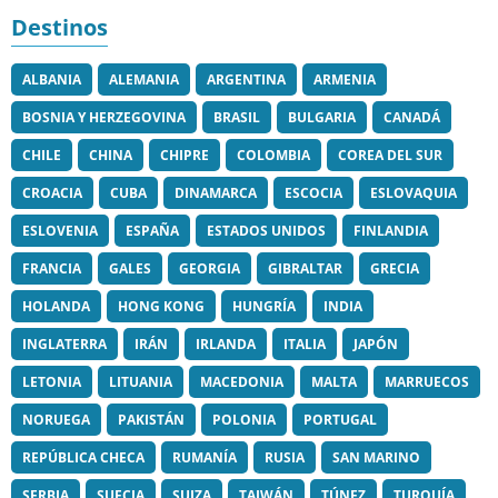
Destinos
ALBANIA
ALEMANIA
ARGENTINA
ARMENIA
BOSNIA Y HERZEGOVINA
BRASIL
BULGARIA
CANADÁ
CHILE
CHINA
CHIPRE
COLOMBIA
COREA DEL SUR
CROACIA
CUBA
DINAMARCA
ESCOCIA
ESLOVAQUIA
ESLOVENIA
ESPAÑA
ESTADOS UNIDOS
FINLANDIA
FRANCIA
GALES
GEORGIA
GIBRALTAR
GRECIA
HOLANDA
HONG KONG
HUNGRÍA
INDIA
INGLATERRA
IRÁN
IRLANDA
ITALIA
JAPÓN
LETONIA
LITUANIA
MACEDONIA
MALTA
MARRUECOS
NORUEGA
PAKISTÁN
POLONIA
PORTUGAL
REPÚBLICA CHECA
RUMANÍA
RUSIA
SAN MARINO
SERBIA
SUECIA
SUIZA
TAIWÁN
TÚNEZ
TURQUÍA