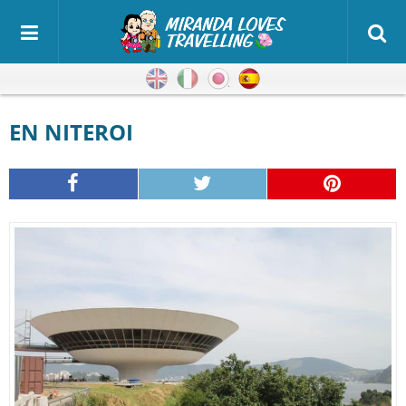
Inglés
Italiano
Japonés
Español
EN NITEROI