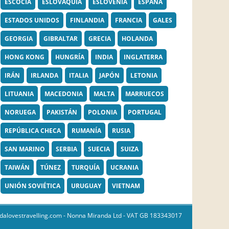
ESCOCIA
ESLOVAQUIA
ESLOVENIA
ESPAÑA
ESTADOS UNIDOS
FINLANDIA
FRANCIA
GALES
GEORGIA
GIBRALTAR
GRECIA
HOLANDA
HONG KONG
HUNGRÍA
INDIA
INGLATERRA
IRÁN
IRLANDA
ITALIA
JAPÓN
LETONIA
LITUANIA
MACEDONIA
MALTA
MARRUECOS
NORUEGA
PAKISTÁN
POLONIA
PORTUGAL
REPÚBLICA CHECA
RUMANÍA
RUSIA
SAN MARINO
SERBIA
SUECIA
SUIZA
TAIWÁN
TÚNEZ
TURQUÍA
UCRANIA
UNIÓN SOVIÉTICA
URUGUAY
VIETNAM
dalovestravelling.com
- Nonna Miranda Ltd - VAT GB 183343017