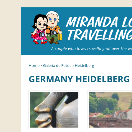
A couple who loves travelling all over the w
›
›
Home
Galería de Fotos
Heidelberg
GERMANY HEIDELBERG