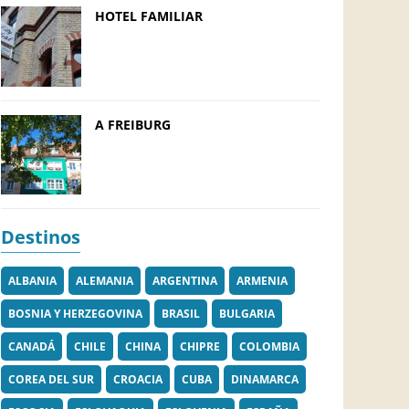
HOTEL FAMILIAR
A FREIBURG
Destinos
ALBANIA
ALEMANIA
ARGENTINA
ARMENIA
BOSNIA Y HERZEGOVINA
BRASIL
BULGARIA
CANADÁ
CHILE
CHINA
CHIPRE
COLOMBIA
COREA DEL SUR
CROACIA
CUBA
DINAMARCA