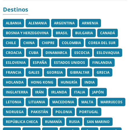
Destinos
ALBANIA
ALEMANIA
ARGENTINA
ARMENIA
BOSNIA Y HERZEGOVINA
BRASIL
BULGARIA
CANADÁ
CHILE
CHINA
CHIPRE
COLOMBIA
COREA DEL SUR
CROACIA
CUBA
DINAMARCA
ESCOCIA
ESLOVAQUIA
ESLOVENIA
ESPAÑA
ESTADOS UNIDOS
FINLANDIA
FRANCIA
GALES
GEORGIA
GIBRALTAR
GRECIA
HOLANDA
HONG KONG
HUNGRÍA
INDIA
INGLATERRA
IRÁN
IRLANDA
ITALIA
JAPÓN
LETONIA
LITUANIA
MACEDONIA
MALTA
MARRUECOS
NORUEGA
PAKISTÁN
POLONIA
PORTUGAL
REPÚBLICA CHECA
RUMANÍA
RUSIA
SAN MARINO