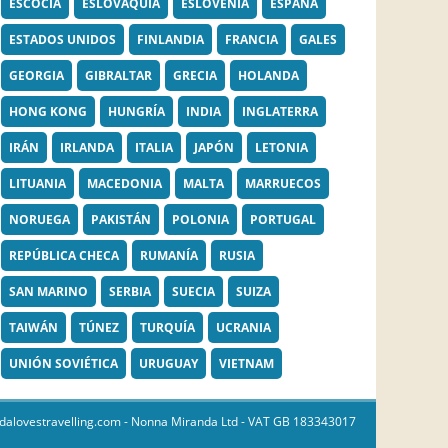
ESCOCIA
ESLOVAQUIA
ESLOVENIA
ESPAÑA
ESTADOS UNIDOS
FINLANDIA
FRANCIA
GALES
GEORGIA
GIBRALTAR
GRECIA
HOLANDA
HONG KONG
HUNGRÍA
INDIA
INGLATERRA
IRÁN
IRLANDA
ITALIA
JAPÓN
LETONIA
LITUANIA
MACEDONIA
MALTA
MARRUECOS
NORUEGA
PAKISTÁN
POLONIA
PORTUGAL
REPÚBLICA CHECA
RUMANÍA
RUSIA
SAN MARINO
SERBIA
SUECIA
SUIZA
TAIWÁN
TÚNEZ
TURQUÍA
UCRANIA
UNIÓN SOVIÉTICA
URUGUAY
VIETNAM
dalovestravelling.com
- Nonna Miranda Ltd - VAT GB 183343017