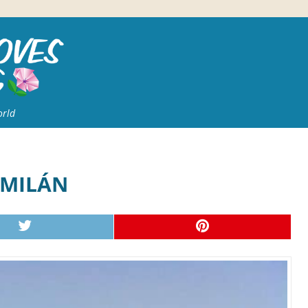
orld
 MILÁN