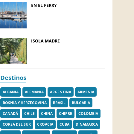
EN EL FERRY
ISOLA MADRE
Destinos
ALBANIA
ALEMANIA
ARGENTINA
ARMENIA
BOSNIA Y HERZEGOVINA
BRASIL
BULGARIA
CANADÁ
CHILE
CHINA
CHIPRE
COLOMBIA
COREA DEL SUR
CROACIA
CUBA
DINAMARCA