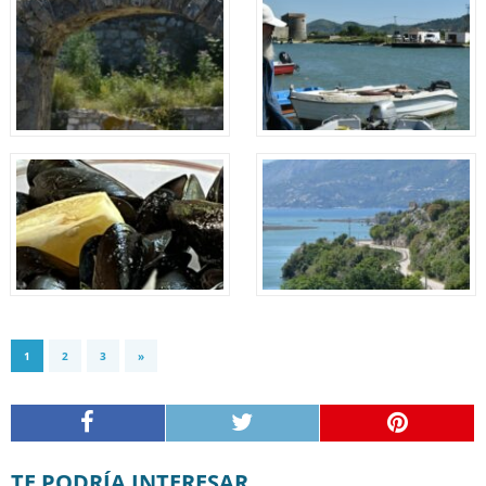
1
2
3
»
TE PODRÍA INTERESAR