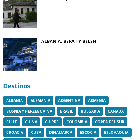
ALBANIA, BERAT Y BELSH
Destinos
ALBANIA
ALEMANIA
ARGENTINA
ARMENIA
BOSNIA Y HERZEGOVINA
BRASIL
BULGARIA
CANADÁ
CHILE
CHINA
CHIPRE
COLOMBIA
COREA DEL SUR
CROACIA
CUBA
DINAMARCA
ESCOCIA
ESLOVAQUIA