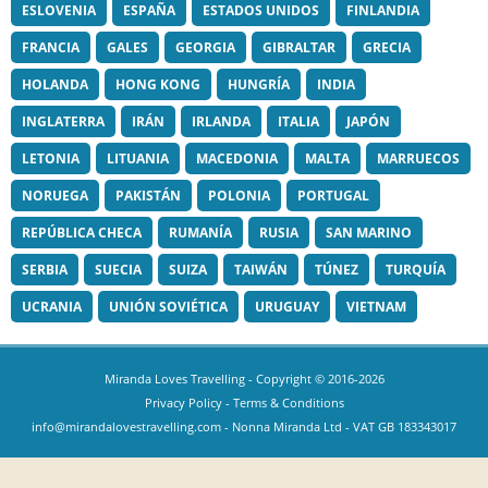
ESLOVENIA
ESPAÑA
ESTADOS UNIDOS
FINLANDIA
FRANCIA
GALES
GEORGIA
GIBRALTAR
GRECIA
HOLANDA
HONG KONG
HUNGRÍA
INDIA
INGLATERRA
IRÁN
IRLANDA
ITALIA
JAPÓN
LETONIA
LITUANIA
MACEDONIA
MALTA
MARRUECOS
NORUEGA
PAKISTÁN
POLONIA
PORTUGAL
REPÚBLICA CHECA
RUMANÍA
RUSIA
SAN MARINO
SERBIA
SUECIA
SUIZA
TAIWÁN
TÚNEZ
TURQUÍA
UCRANIA
UNIÓN SOVIÉTICA
URUGUAY
VIETNAM
Miranda Loves Travelling
- Copyright © 2016-2026
Privacy Policy
-
Terms & Conditions
info@mirandalovestravelling.com
- Nonna Miranda Ltd - VAT GB 183343017