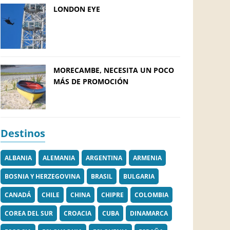
LONDON EYE
MORECAMBE, NECESITA UN POCO
MÁS DE PROMOCIÓN
Destinos
ALBANIA
ALEMANIA
ARGENTINA
ARMENIA
BOSNIA Y HERZEGOVINA
BRASIL
BULGARIA
CANADÁ
CHILE
CHINA
CHIPRE
COLOMBIA
COREA DEL SUR
CROACIA
CUBA
DINAMARCA