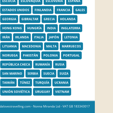
ESCOCIA
ESLOVAQUIA
ESLOVENIA
ESPAÑA
ESTADOS UNIDOS
FINLANDIA
FRANCIA
GALES
GEORGIA
GIBRALTAR
GRECIA
HOLANDA
HONG KONG
HUNGRÍA
INDIA
INGLATERRA
IRÁN
IRLANDA
ITALIA
JAPÓN
LETONIA
LITUANIA
MACEDONIA
MALTA
MARRUECOS
NORUEGA
PAKISTÁN
POLONIA
PORTUGAL
REPÚBLICA CHECA
RUMANÍA
RUSIA
SAN MARINO
SERBIA
SUECIA
SUIZA
TAIWÁN
TÚNEZ
TURQUÍA
UCRANIA
UNIÓN SOVIÉTICA
URUGUAY
VIETNAM
dalovestravelling.com
- Nonna Miranda Ltd - VAT GB 183343017