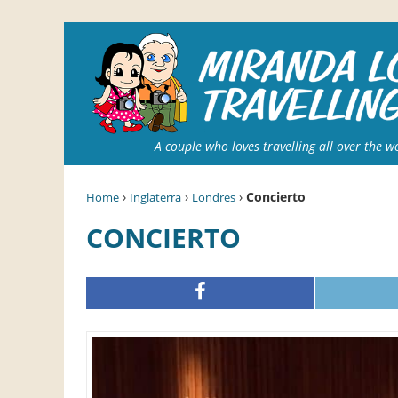
A couple who loves travelling all over the w
›
›
›
Concierto
Home
Inglaterra
Londres
CONCIERTO