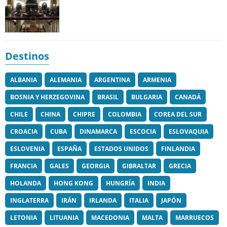
Destinos
ALBANIA
ALEMANIA
ARGENTINA
ARMENIA
BOSNIA Y HERZEGOVINA
BRASIL
BULGARIA
CANADÁ
CHILE
CHINA
CHIPRE
COLOMBIA
COREA DEL SUR
CROACIA
CUBA
DINAMARCA
ESCOCIA
ESLOVAQUIA
ESLOVENIA
ESPAÑA
ESTADOS UNIDOS
FINLANDIA
FRANCIA
GALES
GEORGIA
GIBRALTAR
GRECIA
HOLANDA
HONG KONG
HUNGRÍA
INDIA
INGLATERRA
IRÁN
IRLANDA
ITALIA
JAPÓN
LETONIA
LITUANIA
MACEDONIA
MALTA
MARRUECOS