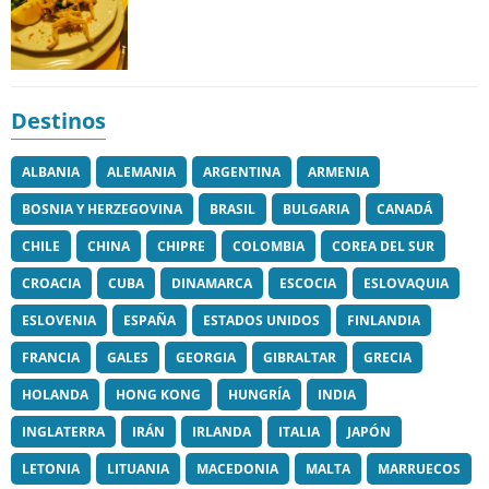
Destinos
ALBANIA
ALEMANIA
ARGENTINA
ARMENIA
BOSNIA Y HERZEGOVINA
BRASIL
BULGARIA
CANADÁ
CHILE
CHINA
CHIPRE
COLOMBIA
COREA DEL SUR
CROACIA
CUBA
DINAMARCA
ESCOCIA
ESLOVAQUIA
ESLOVENIA
ESPAÑA
ESTADOS UNIDOS
FINLANDIA
FRANCIA
GALES
GEORGIA
GIBRALTAR
GRECIA
HOLANDA
HONG KONG
HUNGRÍA
INDIA
INGLATERRA
IRÁN
IRLANDA
ITALIA
JAPÓN
LETONIA
LITUANIA
MACEDONIA
MALTA
MARRUECOS