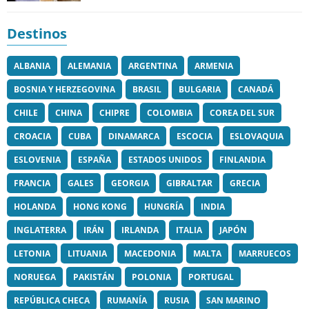
Destinos
ALBANIA
ALEMANIA
ARGENTINA
ARMENIA
BOSNIA Y HERZEGOVINA
BRASIL
BULGARIA
CANADÁ
CHILE
CHINA
CHIPRE
COLOMBIA
COREA DEL SUR
CROACIA
CUBA
DINAMARCA
ESCOCIA
ESLOVAQUIA
ESLOVENIA
ESPAÑA
ESTADOS UNIDOS
FINLANDIA
FRANCIA
GALES
GEORGIA
GIBRALTAR
GRECIA
HOLANDA
HONG KONG
HUNGRÍA
INDIA
INGLATERRA
IRÁN
IRLANDA
ITALIA
JAPÓN
LETONIA
LITUANIA
MACEDONIA
MALTA
MARRUECOS
NORUEGA
PAKISTÁN
POLONIA
PORTUGAL
REPÚBLICA CHECA
RUMANÍA
RUSIA
SAN MARINO