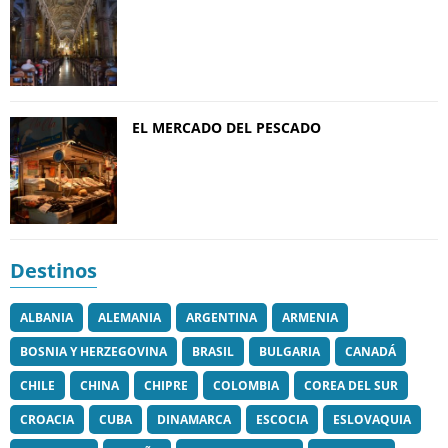
EL MERCADO DEL PESCADO
Destinos
ALBANIA
ALEMANIA
ARGENTINA
ARMENIA
BOSNIA Y HERZEGOVINA
BRASIL
BULGARIA
CANADÁ
CHILE
CHINA
CHIPRE
COLOMBIA
COREA DEL SUR
CROACIA
CUBA
DINAMARCA
ESCOCIA
ESLOVAQUIA