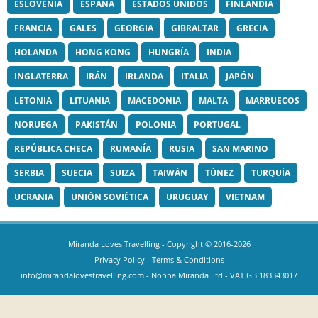
ESLOVENIA
ESPAÑA
ESTADOS UNIDOS
FINLANDIA
FRANCIA
GALES
GEORGIA
GIBRALTAR
GRECIA
HOLANDA
HONG KONG
HUNGRÍA
INDIA
INGLATERRA
IRÁN
IRLANDA
ITALIA
JAPÓN
LETONIA
LITUANIA
MACEDONIA
MALTA
MARRUECOS
NORUEGA
PAKISTÁN
POLONIA
PORTUGAL
REPÚBLICA CHECA
RUMANÍA
RUSIA
SAN MARINO
SERBIA
SUECIA
SUIZA
TAIWÁN
TÚNEZ
TURQUÍA
UCRANIA
UNIÓN SOVIÉTICA
URUGUAY
VIETNAM
Miranda Loves Travelling
- Copyright © 2016-2026
Privacy Policy
-
Terms & Conditions
info@mirandalovestravelling.com
- Nonna Miranda Ltd - VAT GB 183343017