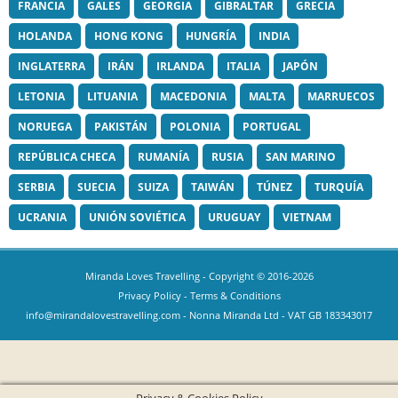
FRANCIA
GALES
GEORGIA
GIBRALTAR
GRECIA
HOLANDA
HONG KONG
HUNGRÍA
INDIA
INGLATERRA
IRÁN
IRLANDA
ITALIA
JAPÓN
LETONIA
LITUANIA
MACEDONIA
MALTA
MARRUECOS
NORUEGA
PAKISTÁN
POLONIA
PORTUGAL
REPÚBLICA CHECA
RUMANÍA
RUSIA
SAN MARINO
SERBIA
SUECIA
SUIZA
TAIWÁN
TÚNEZ
TURQUÍA
UCRANIA
UNIÓN SOVIÉTICA
URUGUAY
VIETNAM
Miranda Loves Travelling
- Copyright © 2016-2026
Privacy Policy
-
Terms & Conditions
info@mirandalovestravelling.com
- Nonna Miranda Ltd - VAT GB 183343017
Privacy & Cookies Policy