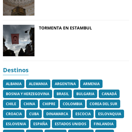
TORMENTA EN ESTAMBUL
Destinos
ALBANIA
ALEMANIA
ARGENTINA
ARMENIA
BOSNIA Y HERZEGOVINA
BRASIL
BULGARIA
CANADÁ
CHILE
CHINA
CHIPRE
COLOMBIA
COREA DEL SUR
CROACIA
CUBA
DINAMARCA
ESCOCIA
ESLOVAQUIA
ESLOVENIA
ESPAÑA
ESTADOS UNIDOS
FINLANDIA