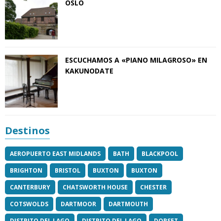
OSLO
ESCUCHAMOS A «PIANO MILAGROSO» EN
KAKUNODATE
Destinos
AEROPUERTO EAST MIDLANDS
BATH
BLACKPOOL
BRIGHTON
BRISTOL
BUXTON
BUXTON
CANTERBURY
CHATSWORTH HOUSE
CHESTER
COTSWOLDS
DARTMOOR
DARTMOUTH
DISTRITO DEL LAGO
DISTRITO DEL LAGO
DORSET