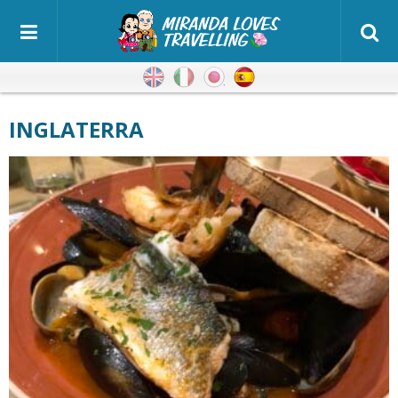
Inglés
Italiano
Japonés
Español
INGLATERRA