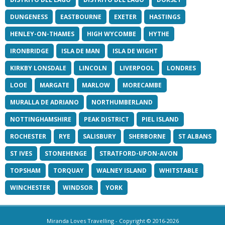
DUNGENESS
EASTBOURNE
EXETER
HASTINGS
HENLEY-ON-THAMES
HIGH WYCOMBE
HYTHE
IRONBRIDGE
ISLA DE MAN
ISLA DE WIGHT
KIRKBY LONSDALE
LINCOLN
LIVERPOOL
LONDRES
LOOE
MARGATE
MARLOW
MORECAMBE
MURALLA DE ADRIANO
NORTHUMBERLAND
NOTTINGHAMSHIRE
PEAK DISTRICT
PIEL ISLAND
ROCHESTER
RYE
SALISBURY
SHERBORNE
ST ALBANS
ST IVES
STONEHENGE
STRATFORD-UPON-AVON
TOPSHAM
TORQUAY
WALNEY ISLAND
WHITSTABLE
WINCHESTER
WINDSOR
YORK
Miranda Loves Travelling
- Copyright © 2016-2026