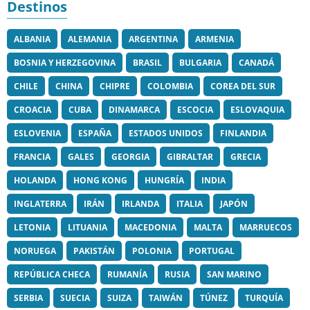
Destinos
ALBANIA
ALEMANIA
ARGENTINA
ARMENIA
BOSNIA Y HERZEGOVINA
BRASIL
BULGARIA
CANADÁ
CHILE
CHINA
CHIPRE
COLOMBIA
COREA DEL SUR
CROACIA
CUBA
DINAMARCA
ESCOCIA
ESLOVAQUIA
ESLOVENIA
ESPAÑA
ESTADOS UNIDOS
FINLANDIA
FRANCIA
GALES
GEORGIA
GIBRALTAR
GRECIA
HOLANDA
HONG KONG
HUNGRÍA
INDIA
INGLATERRA
IRÁN
IRLANDA
ITALIA
JAPÓN
LETONIA
LITUANIA
MACEDONIA
MALTA
MARRUECOS
NORUEGA
PAKISTÁN
POLONIA
PORTUGAL
REPÚBLICA CHECA
RUMANÍA
RUSIA
SAN MARINO
SERBIA
SUECIA
SUIZA
TAIWÁN
TÚNEZ
TURQUÍA