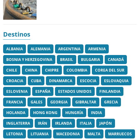
Destinos
ALBANIA
ALEMANIA
ARGENTINA
ARMENIA
BOSNIA Y HERZEGOVINA
BRASIL
BULGARIA
CANADÁ
CHILE
CHINA
CHIPRE
COLOMBIA
COREA DEL SUR
CROACIA
CUBA
DINAMARCA
ESCOCIA
ESLOVAQUIA
ESLOVENIA
ESPAÑA
ESTADOS UNIDOS
FINLANDIA
FRANCIA
GALES
GEORGIA
GIBRALTAR
GRECIA
HOLANDA
HONG KONG
HUNGRÍA
INDIA
INGLATERRA
IRÁN
IRLANDA
ITALIA
JAPÓN
LETONIA
LITUANIA
MACEDONIA
MALTA
MARRUECOS