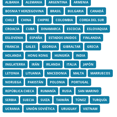
ALBANIA
ALEMANIA
ARGENTINA
ARMENIA
BOSNIA Y HERZEGOVINA
BRASIL
BULGARIA
CANADÁ
CHILE
CHINA
CHIPRE
COLOMBIA
COREA DEL SUR
CROACIA
CUBA
DINAMARCA
ESCOCIA
ESLOVAQUIA
ESLOVENIA
ESPAÑA
ESTADOS UNIDOS
FINLANDIA
FRANCIA
GALES
GEORGIA
GIBRALTAR
GRECIA
HOLANDA
HONG KONG
HUNGRÍA
INDIA
INGLATERRA
IRÁN
IRLANDA
ITALIA
JAPÓN
LETONIA
LITUANIA
MACEDONIA
MALTA
MARRUECOS
NORUEGA
PAKISTÁN
POLONIA
PORTUGAL
REPÚBLICA CHECA
RUMANÍA
RUSIA
SAN MARINO
SERBIA
SUECIA
SUIZA
TAIWÁN
TÚNEZ
TURQUÍA
UCRANIA
UNIÓN SOVIÉTICA
URUGUAY
VIETNAM