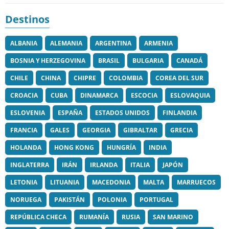
Destinos
ALBANIA
ALEMANIA
ARGENTINA
ARMENIA
BOSNIA Y HERZEGOVINA
BRASIL
BULGARIA
CANADÁ
CHILE
CHINA
CHIPRE
COLOMBIA
COREA DEL SUR
CROACIA
CUBA
DINAMARCA
ESCOCIA
ESLOVAQUIA
ESLOVENIA
ESPAÑA
ESTADOS UNIDOS
FINLANDIA
FRANCIA
GALES
GEORGIA
GIBRALTAR
GRECIA
HOLANDA
HONG KONG
HUNGRÍA
INDIA
INGLATERRA
IRÁN
IRLANDA
ITALIA
JAPÓN
LETONIA
LITUANIA
MACEDONIA
MALTA
MARRUECOS
NORUEGA
PAKISTÁN
POLONIA
PORTUGAL
REPÚBLICA CHECA
RUMANÍA
RUSIA
SAN MARINO