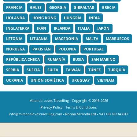
FRANCIA
GALES
GEORGIA
GIBRALTAR
GRECIA
HOLANDA
HONG KONG
HUNGRÍA
INDIA
INGLATERRA
IRÁN
IRLANDA
ITALIA
JAPÓN
LETONIA
LITUANIA
MACEDONIA
MALTA
MARRUECOS
NORUEGA
PAKISTÁN
POLONIA
PORTUGAL
REPÚBLICA CHECA
RUMANÍA
RUSIA
SAN MARINO
SERBIA
SUECIA
SUIZA
TAIWÁN
TÚNEZ
TURQUÍA
UCRANIA
UNIÓN SOVIÉTICA
URUGUAY
VIETNAM
Miranda Loves Travelling
- Copyright © 2016-2026
Privacy Policy
-
Terms & Conditions
info@mirandalovestravelling.com
- Nonna Miranda Ltd - VAT GB 183343017