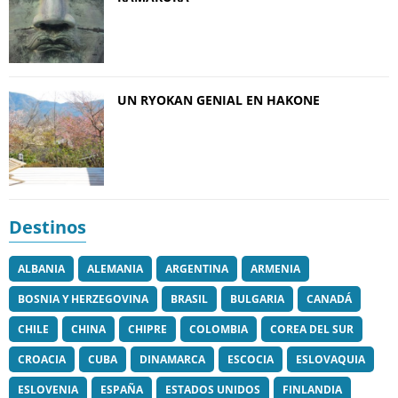
UN RYOKAN GENIAL EN HAKONE
Destinos
ALBANIA
ALEMANIA
ARGENTINA
ARMENIA
BOSNIA Y HERZEGOVINA
BRASIL
BULGARIA
CANADÁ
CHILE
CHINA
CHIPRE
COLOMBIA
COREA DEL SUR
CROACIA
CUBA
DINAMARCA
ESCOCIA
ESLOVAQUIA
ESLOVENIA
ESPAÑA
ESTADOS UNIDOS
FINLANDIA