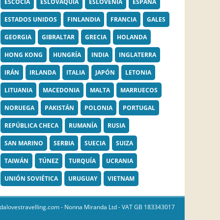
ESCOCIA
ESLOVAQUIA
ESLOVENIA
ESPAÑA
ESTADOS UNIDOS
FINLANDIA
FRANCIA
GALES
GEORGIA
GIBRALTAR
GRECIA
HOLANDA
HONG KONG
HUNGRÍA
INDIA
INGLATERRA
IRÁN
IRLANDA
ITALIA
JAPÓN
LETONIA
LITUANIA
MACEDONIA
MALTA
MARRUECOS
NORUEGA
PAKISTÁN
POLONIA
PORTUGAL
REPÚBLICA CHECA
RUMANÍA
RUSIA
SAN MARINO
SERBIA
SUECIA
SUIZA
TAIWÁN
TÚNEZ
TURQUÍA
UCRANIA
UNIÓN SOVIÉTICA
URUGUAY
VIETNAM
dalovestravelling.com
- Nonna Miranda Ltd - VAT GB 183343017