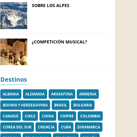
SOBRE LOS ALPES
¿COMPETICIÓN MUSICAL?
Destinos
ALBANIA
ALEMANIA
ARGENTINA
ARMENIA
BOSNIA Y HERZEGOVINA
BRASIL
BULGARIA
CANADÁ
CHILE
CHINA
CHIPRE
COLOMBIA
COREA DEL SUR
CROACIA
CUBA
DINAMARCA