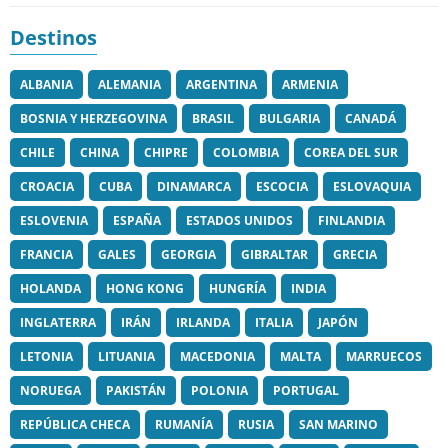
Destinos
ALBANIA
ALEMANIA
ARGENTINA
ARMENIA
BOSNIA Y HERZEGOVINA
BRASIL
BULGARIA
CANADÁ
CHILE
CHINA
CHIPRE
COLOMBIA
COREA DEL SUR
CROACIA
CUBA
DINAMARCA
ESCOCIA
ESLOVAQUIA
ESLOVENIA
ESPAÑA
ESTADOS UNIDOS
FINLANDIA
FRANCIA
GALES
GEORGIA
GIBRALTAR
GRECIA
HOLANDA
HONG KONG
HUNGRÍA
INDIA
INGLATERRA
IRÁN
IRLANDA
ITALIA
JAPÓN
LETONIA
LITUANIA
MACEDONIA
MALTA
MARRUECOS
NORUEGA
PAKISTÁN
POLONIA
PORTUGAL
REPÚBLICA CHECA
RUMANÍA
RUSIA
SAN MARINO