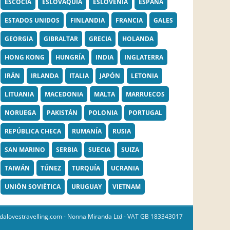
ESCOCIA
ESLOVAQUIA
ESLOVENIA
ESPAÑA
ESTADOS UNIDOS
FINLANDIA
FRANCIA
GALES
GEORGIA
GIBRALTAR
GRECIA
HOLANDA
HONG KONG
HUNGRÍA
INDIA
INGLATERRA
IRÁN
IRLANDA
ITALIA
JAPÓN
LETONIA
LITUANIA
MACEDONIA
MALTA
MARRUECOS
NORUEGA
PAKISTÁN
POLONIA
PORTUGAL
REPÚBLICA CHECA
RUMANÍA
RUSIA
SAN MARINO
SERBIA
SUECIA
SUIZA
TAIWÁN
TÚNEZ
TURQUÍA
UCRANIA
UNIÓN SOVIÉTICA
URUGUAY
VIETNAM
dalovestravelling.com
- Nonna Miranda Ltd - VAT GB 183343017