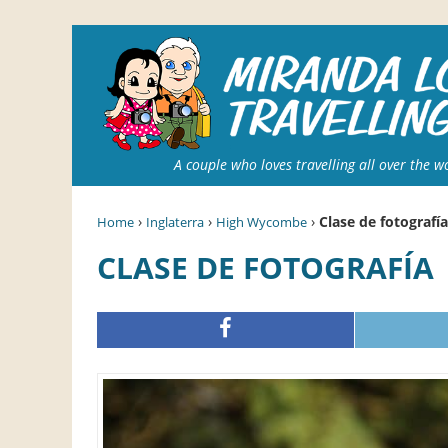
A couple who loves travelling all over the w
›
›
›
Clase de fotografía
Home
Inglaterra
High Wycombe
CLASE DE FOTOGRAFÍA