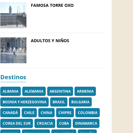
FAMOSA TORRE OXO
ADULTOS Y NIÑOS
Destinos
ALBANIA
ALEMANIA
ARGENTINA
ARMENIA
BOSNIA Y HERZEGOVINA
BRASIL
BULGARIA
CANADÁ
CHILE
CHINA
CHIPRE
COLOMBIA
COREA DEL SUR
CROACIA
CUBA
DINAMARCA