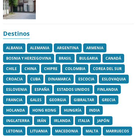
Destinos
ALBANIA
ALEMANIA
ARGENTINA
ARMENIA
BOSNIA Y HERZEGOVINA
BRASIL
BULGARIA
CANADÁ
CHILE
CHINA
CHIPRE
COLOMBIA
COREA DEL SUR
CROACIA
CUBA
DINAMARCA
ESCOCIA
ESLOVAQUIA
ESLOVENIA
ESPAÑA
ESTADOS UNIDOS
FINLANDIA
FRANCIA
GALES
GEORGIA
GIBRALTAR
GRECIA
HOLANDA
HONG KONG
HUNGRÍA
INDIA
INGLATERRA
IRÁN
IRLANDA
ITALIA
JAPÓN
LETONIA
LITUANIA
MACEDONIA
MALTA
MARRUECOS