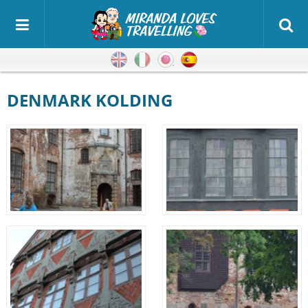
Inglés
Italiano
Japonés
Español
DENMARK KOLDING