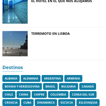
EL HOTEL EN EL QUE NOS ALOJAMOS
TERREMOTO EN LISBOA
Destinos
ALBANIA
ALEMANIA
ARGENTINA
ARMENIA
BOSNIA Y HERZEGOVINA
BRASIL
BULGARIA
CANADÁ
CHILE
CHINA
CHIPRE
COLOMBIA
COREA DEL SUR
CROACIA
CUBA
DINAMARCA
ESCOCIA
ESLOVAQUIA