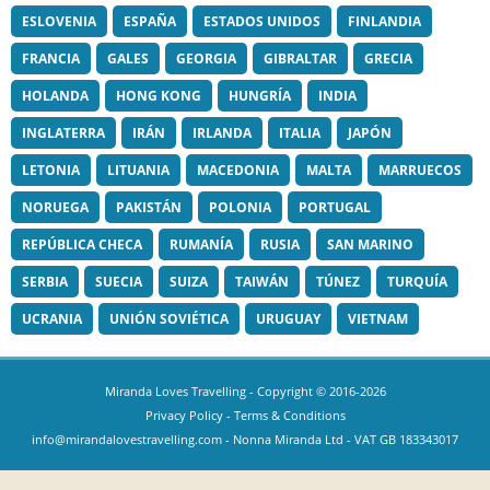
ESLOVENIA
ESPAÑA
ESTADOS UNIDOS
FINLANDIA
FRANCIA
GALES
GEORGIA
GIBRALTAR
GRECIA
HOLANDA
HONG KONG
HUNGRÍA
INDIA
INGLATERRA
IRÁN
IRLANDA
ITALIA
JAPÓN
LETONIA
LITUANIA
MACEDONIA
MALTA
MARRUECOS
NORUEGA
PAKISTÁN
POLONIA
PORTUGAL
REPÚBLICA CHECA
RUMANÍA
RUSIA
SAN MARINO
SERBIA
SUECIA
SUIZA
TAIWÁN
TÚNEZ
TURQUÍA
UCRANIA
UNIÓN SOVIÉTICA
URUGUAY
VIETNAM
Miranda Loves Travelling
- Copyright © 2016-2026
Privacy Policy
-
Terms & Conditions
info@mirandalovestravelling.com
- Nonna Miranda Ltd - VAT GB 183343017