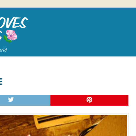
orld
E