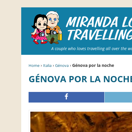
A couple who loves travelling all over the w
›
›
›
Génova por la noche
Home
Italia
Génova
GÉNOVA POR LA NOCH