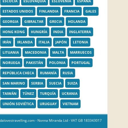
ESCOCIA
ESLOVAQUIA
ESLOVENIA
ESPAÑA
ESTADOS UNIDOS
FINLANDIA
FRANCIA
GALES
GEORGIA
GIBRALTAR
GRECIA
HOLANDA
HONG KONG
HUNGRÍA
INDIA
INGLATERRA
IRÁN
IRLANDA
ITALIA
JAPÓN
LETONIA
LITUANIA
MACEDONIA
MALTA
MARRUECOS
NORUEGA
PAKISTÁN
POLONIA
PORTUGAL
REPÚBLICA CHECA
RUMANÍA
RUSIA
SAN MARINO
SERBIA
SUECIA
SUIZA
TAIWÁN
TÚNEZ
TURQUÍA
UCRANIA
UNIÓN SOVIÉTICA
URUGUAY
VIETNAM
dalovestravelling.com
- Nonna Miranda Ltd - VAT GB 183343017