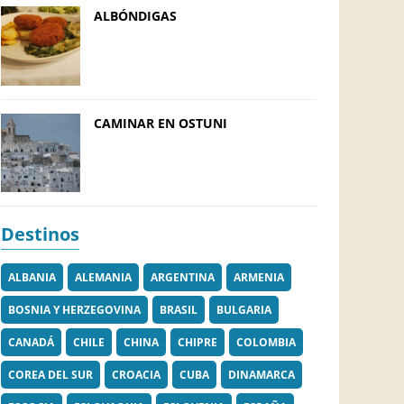
ALBÓNDIGAS
CAMINAR EN OSTUNI
Destinos
ALBANIA
ALEMANIA
ARGENTINA
ARMENIA
BOSNIA Y HERZEGOVINA
BRASIL
BULGARIA
CANADÁ
CHILE
CHINA
CHIPRE
COLOMBIA
COREA DEL SUR
CROACIA
CUBA
DINAMARCA