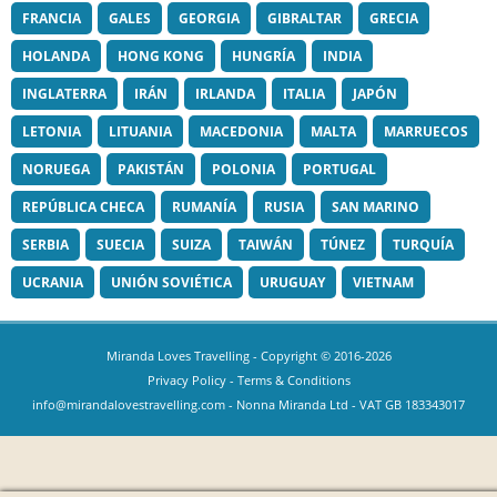
FRANCIA
GALES
GEORGIA
GIBRALTAR
GRECIA
HOLANDA
HONG KONG
HUNGRÍA
INDIA
INGLATERRA
IRÁN
IRLANDA
ITALIA
JAPÓN
LETONIA
LITUANIA
MACEDONIA
MALTA
MARRUECOS
NORUEGA
PAKISTÁN
POLONIA
PORTUGAL
REPÚBLICA CHECA
RUMANÍA
RUSIA
SAN MARINO
SERBIA
SUECIA
SUIZA
TAIWÁN
TÚNEZ
TURQUÍA
UCRANIA
UNIÓN SOVIÉTICA
URUGUAY
VIETNAM
Miranda Loves Travelling
- Copyright © 2016-2026
Privacy Policy
-
Terms & Conditions
info@mirandalovestravelling.com
- Nonna Miranda Ltd - VAT GB 183343017