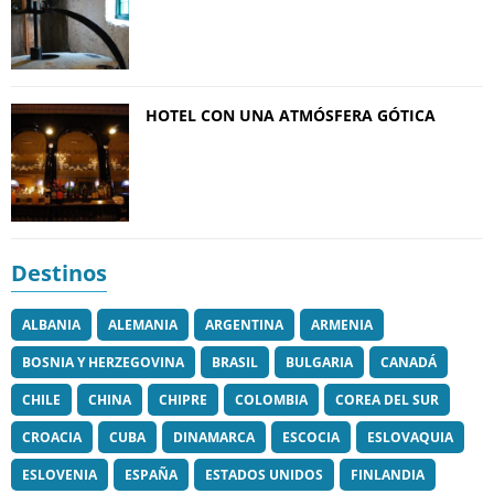
HOTEL CON UNA ATMÓSFERA GÓTICA
Destinos
ALBANIA
ALEMANIA
ARGENTINA
ARMENIA
BOSNIA Y HERZEGOVINA
BRASIL
BULGARIA
CANADÁ
CHILE
CHINA
CHIPRE
COLOMBIA
COREA DEL SUR
CROACIA
CUBA
DINAMARCA
ESCOCIA
ESLOVAQUIA
ESLOVENIA
ESPAÑA
ESTADOS UNIDOS
FINLANDIA