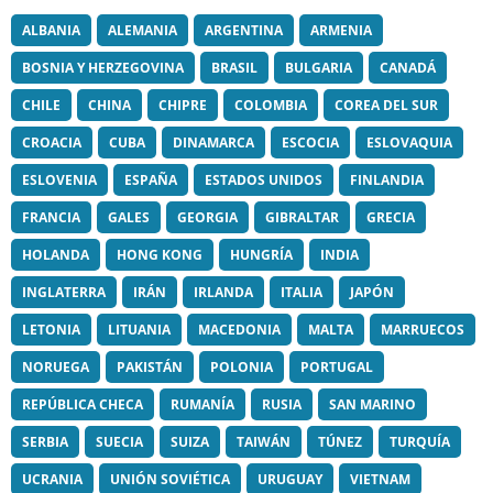
ALBANIA
ALEMANIA
ARGENTINA
ARMENIA
BOSNIA Y HERZEGOVINA
BRASIL
BULGARIA
CANADÁ
CHILE
CHINA
CHIPRE
COLOMBIA
COREA DEL SUR
CROACIA
CUBA
DINAMARCA
ESCOCIA
ESLOVAQUIA
ESLOVENIA
ESPAÑA
ESTADOS UNIDOS
FINLANDIA
FRANCIA
GALES
GEORGIA
GIBRALTAR
GRECIA
HOLANDA
HONG KONG
HUNGRÍA
INDIA
INGLATERRA
IRÁN
IRLANDA
ITALIA
JAPÓN
LETONIA
LITUANIA
MACEDONIA
MALTA
MARRUECOS
NORUEGA
PAKISTÁN
POLONIA
PORTUGAL
REPÚBLICA CHECA
RUMANÍA
RUSIA
SAN MARINO
SERBIA
SUECIA
SUIZA
TAIWÁN
TÚNEZ
TURQUÍA
UCRANIA
UNIÓN SOVIÉTICA
URUGUAY
VIETNAM