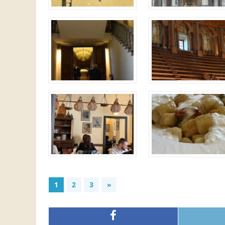
1
2
3
»