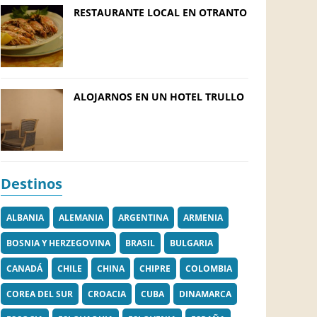
RESTAURANTE LOCAL EN OTRANTO
ALOJARNOS EN UN HOTEL TRULLO
Destinos
ALBANIA
ALEMANIA
ARGENTINA
ARMENIA
BOSNIA Y HERZEGOVINA
BRASIL
BULGARIA
CANADÁ
CHILE
CHINA
CHIPRE
COLOMBIA
COREA DEL SUR
CROACIA
CUBA
DINAMARCA