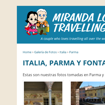
A couple who loves travelling all over the w
›
›
›
Home
Galería de Fotos
Italia
Parma
ITALIA, PARMA Y FON
Estas son nuestras fotos tomadas en Parma y F