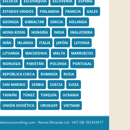
ESCOCIA
ESLOVAQUIA
ESLOVENIA
ESPAÑA
ESTADOS UNIDOS
FINLANDIA
FRANCIA
GALES
GEORGIA
GIBRALTAR
GRECIA
HOLANDA
HONG KONG
HUNGRÍA
INDIA
INGLATERRA
IRÁN
IRLANDA
ITALIA
JAPÓN
LETONIA
LITUANIA
MACEDONIA
MALTA
MARRUECOS
NORUEGA
PAKISTÁN
POLONIA
PORTUGAL
REPÚBLICA CHECA
RUMANÍA
RUSIA
SAN MARINO
SERBIA
SUECIA
SUIZA
TAIWÁN
TÚNEZ
TURQUÍA
UCRANIA
UNIÓN SOVIÉTICA
URUGUAY
VIETNAM
dalovestravelling.com
- Nonna Miranda Ltd - VAT GB 183343017