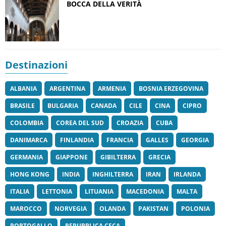
BOCCA DELLA VERITÀ
Destinazioni
ALBANIA
ARGENTINA
ARMENIA
BOSNIA ERZEGOVINA
BRASILE
BULGARIA
CANADA
CILE
CINA
CIPRO
COLOMBIA
COREA DEL SUD
CROAZIA
CUBA
DANIMARCA
FINLANDIA
FRANCIA
GALLES
GEORGIA
GERMANIA
GIAPPONE
GIBILTERRA
GRECIA
HONG KONG
INDIA
INGHILTERRA
IRAN
IRLANDA
ITALIA
LETTONIA
LITUANIA
MACEDONIA
MALTA
MAROCCO
NORVEGIA
OLANDA
PAKISTAN
POLONIA
PORTOGALLO
REPUBBLICA CECA