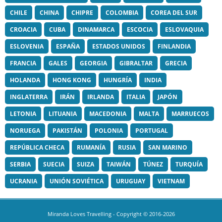
CHILE
CHINA
CHIPRE
COLOMBIA
COREA DEL SUR
CROACIA
CUBA
DINAMARCA
ESCOCIA
ESLOVAQUIA
ESLOVENIA
ESPAÑA
ESTADOS UNIDOS
FINLANDIA
FRANCIA
GALES
GEORGIA
GIBRALTAR
GRECIA
HOLANDA
HONG KONG
HUNGRÍA
INDIA
INGLATERRA
IRÁN
IRLANDA
ITALIA
JAPÓN
LETONIA
LITUANIA
MACEDONIA
MALTA
MARRUECOS
NORUEGA
PAKISTÁN
POLONIA
PORTUGAL
REPÚBLICA CHECA
RUMANÍA
RUSIA
SAN MARINO
SERBIA
SUECIA
SUIZA
TAIWÁN
TÚNEZ
TURQUÍA
UCRANIA
UNIÓN SOVIÉTICA
URUGUAY
VIETNAM
Miranda Loves Travelling
- Copyright © 2016-2026