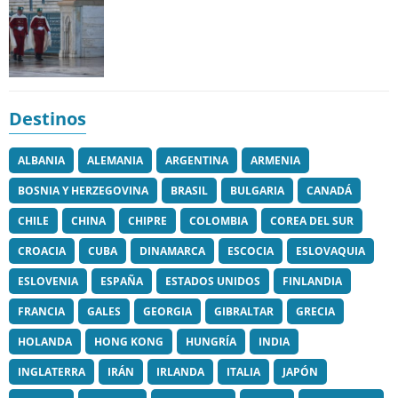
Destinos
ALBANIA
ALEMANIA
ARGENTINA
ARMENIA
BOSNIA Y HERZEGOVINA
BRASIL
BULGARIA
CANADÁ
CHILE
CHINA
CHIPRE
COLOMBIA
COREA DEL SUR
CROACIA
CUBA
DINAMARCA
ESCOCIA
ESLOVAQUIA
ESLOVENIA
ESPAÑA
ESTADOS UNIDOS
FINLANDIA
FRANCIA
GALES
GEORGIA
GIBRALTAR
GRECIA
HOLANDA
HONG KONG
HUNGRÍA
INDIA
INGLATERRA
IRÁN
IRLANDA
ITALIA
JAPÓN