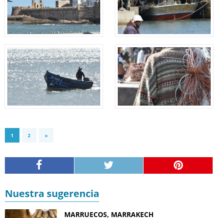
1
2
»
Nuestra sugerencia
MARRUECOS, MARRAKECH