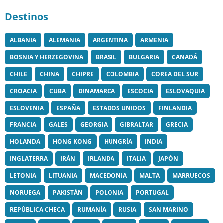
Destinos
ALBANIA
ALEMANIA
ARGENTINA
ARMENIA
BOSNIA Y HERZEGOVINA
BRASIL
BULGARIA
CANADÁ
CHILE
CHINA
CHIPRE
COLOMBIA
COREA DEL SUR
CROACIA
CUBA
DINAMARCA
ESCOCIA
ESLOVAQUIA
ESLOVENIA
ESPAÑA
ESTADOS UNIDOS
FINLANDIA
FRANCIA
GALES
GEORGIA
GIBRALTAR
GRECIA
HOLANDA
HONG KONG
HUNGRÍA
INDIA
INGLATERRA
IRÁN
IRLANDA
ITALIA
JAPÓN
LETONIA
LITUANIA
MACEDONIA
MALTA
MARRUECOS
NORUEGA
PAKISTÁN
POLONIA
PORTUGAL
REPÚBLICA CHECA
RUMANÍA
RUSIA
SAN MARINO