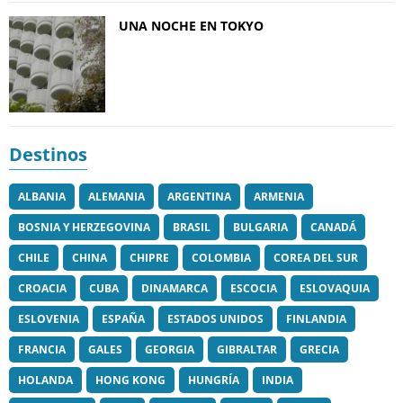
UNA NOCHE EN TOKYO
Destinos
ALBANIA
ALEMANIA
ARGENTINA
ARMENIA
BOSNIA Y HERZEGOVINA
BRASIL
BULGARIA
CANADÁ
CHILE
CHINA
CHIPRE
COLOMBIA
COREA DEL SUR
CROACIA
CUBA
DINAMARCA
ESCOCIA
ESLOVAQUIA
ESLOVENIA
ESPAÑA
ESTADOS UNIDOS
FINLANDIA
FRANCIA
GALES
GEORGIA
GIBRALTAR
GRECIA
HOLANDA
HONG KONG
HUNGRÍA
INDIA