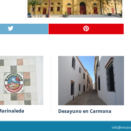
Marinaleda
Desayuno en Carmona
info@miran