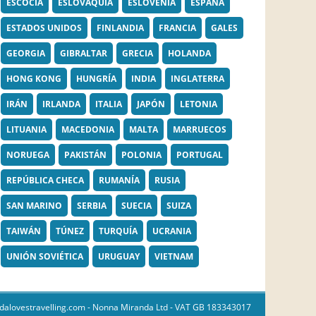
ESCOCIA
ESLOVAQUIA
ESLOVENIA
ESPAÑA
ESTADOS UNIDOS
FINLANDIA
FRANCIA
GALES
GEORGIA
GIBRALTAR
GRECIA
HOLANDA
HONG KONG
HUNGRÍA
INDIA
INGLATERRA
IRÁN
IRLANDA
ITALIA
JAPÓN
LETONIA
LITUANIA
MACEDONIA
MALTA
MARRUECOS
NORUEGA
PAKISTÁN
POLONIA
PORTUGAL
REPÚBLICA CHECA
RUMANÍA
RUSIA
SAN MARINO
SERBIA
SUECIA
SUIZA
TAIWÁN
TÚNEZ
TURQUÍA
UCRANIA
UNIÓN SOVIÉTICA
URUGUAY
VIETNAM
dalovestravelling.com
- Nonna Miranda Ltd - VAT GB 183343017