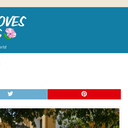
orld
s