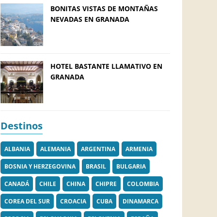
BONITAS VISTAS DE MONTAÑAS
NEVADAS EN GRANADA
HOTEL BASTANTE LLAMATIVO EN
GRANADA
Destinos
ALBANIA
ALEMANIA
ARGENTINA
ARMENIA
BOSNIA Y HERZEGOVINA
BRASIL
BULGARIA
CANADÁ
CHILE
CHINA
CHIPRE
COLOMBIA
COREA DEL SUR
CROACIA
CUBA
DINAMARCA