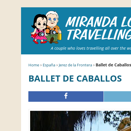
A couple who loves travelling all over the w
›
›
›
Ballet de Caballo
Home
España
Jerez de la Frontera
BALLET DE CABALLOS