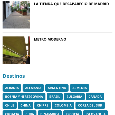
LA TIENDA QUE DESAPARECIÓ DE MADRID
METRO MODERNO
Destinos
ALBANIA
ALEMANIA
ARGENTINA
ARMENIA
BOSNIA Y HERZEGOVINA
BRASIL
BULGARIA
CANADÁ
CHILE
CHINA
CHIPRE
COLOMBIA
COREA DEL SUR
CROACIA
CUBA
DINAMARCA
ESCOCIA
ESLOVAQUIA