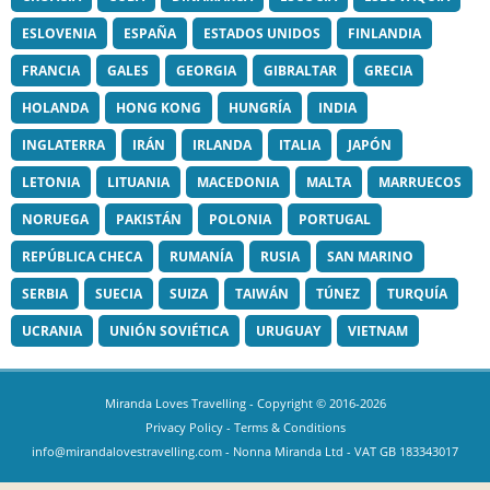
ESLOVENIA
ESPAÑA
ESTADOS UNIDOS
FINLANDIA
FRANCIA
GALES
GEORGIA
GIBRALTAR
GRECIA
HOLANDA
HONG KONG
HUNGRÍA
INDIA
INGLATERRA
IRÁN
IRLANDA
ITALIA
JAPÓN
LETONIA
LITUANIA
MACEDONIA
MALTA
MARRUECOS
NORUEGA
PAKISTÁN
POLONIA
PORTUGAL
REPÚBLICA CHECA
RUMANÍA
RUSIA
SAN MARINO
SERBIA
SUECIA
SUIZA
TAIWÁN
TÚNEZ
TURQUÍA
UCRANIA
UNIÓN SOVIÉTICA
URUGUAY
VIETNAM
Miranda Loves Travelling
- Copyright © 2016-2026
Privacy Policy
-
Terms & Conditions
info@mirandalovestravelling.com
- Nonna Miranda Ltd - VAT GB 183343017