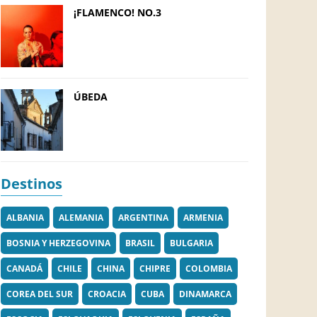
¡FLAMENCO! NO.3
ÚBEDA
Destinos
ALBANIA
ALEMANIA
ARGENTINA
ARMENIA
BOSNIA Y HERZEGOVINA
BRASIL
BULGARIA
CANADÁ
CHILE
CHINA
CHIPRE
COLOMBIA
COREA DEL SUR
CROACIA
CUBA
DINAMARCA