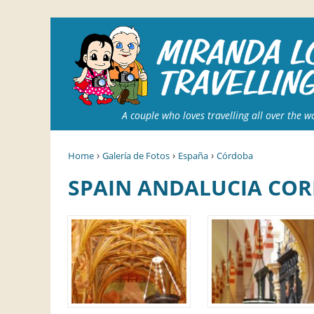
A couple who loves travelling all over the w
›
›
›
Home
Galería de Fotos
España
Córdoba
SPAIN ANDALUCIA CO