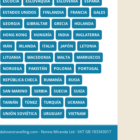
ESCOCIA
ESLOVAQUIA
ESLOVENIA
ESPAÑA
ESTADOS UNIDOS
FINLANDIA
FRANCIA
GALES
GEORGIA
GIBRALTAR
GRECIA
HOLANDA
HONG KONG
HUNGRÍA
INDIA
INGLATERRA
IRÁN
IRLANDA
ITALIA
JAPÓN
LETONIA
LITUANIA
MACEDONIA
MALTA
MARRUECOS
NORUEGA
PAKISTÁN
POLONIA
PORTUGAL
REPÚBLICA CHECA
RUMANÍA
RUSIA
SAN MARINO
SERBIA
SUECIA
SUIZA
TAIWÁN
TÚNEZ
TURQUÍA
UCRANIA
UNIÓN SOVIÉTICA
URUGUAY
VIETNAM
dalovestravelling.com
- Nonna Miranda Ltd - VAT GB 183343017