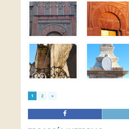
1
2
»