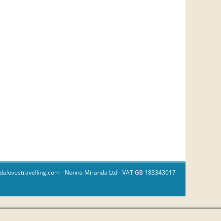
dalovestravelling.com
- Nonna Miranda Ltd - VAT GB 183343017