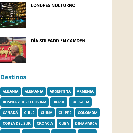
LONDRES NOCTURNO
DÍA SOLEADO EN CAMDEN
Destinos
ALBANIA
ALEMANIA
ARGENTINA
ARMENIA
BOSNIA Y HERZEGOVINA
BRASIL
BULGARIA
CANADÁ
CHILE
CHINA
CHIPRE
COLOMBIA
COREA DEL SUR
CROACIA
CUBA
DINAMARCA