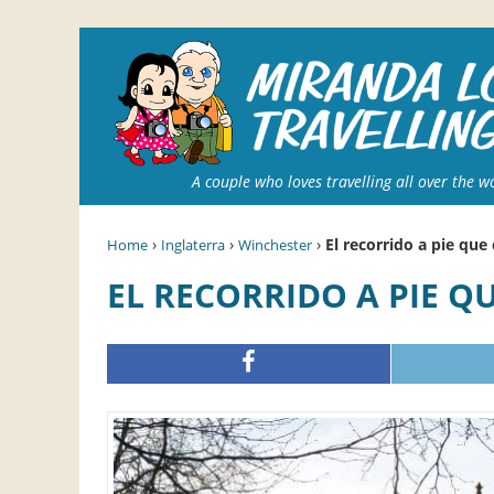
A couple who loves travelling all over the w
›
›
›
El recorrido a pie qu
Home
Inglaterra
Winchester
EL RECORRIDO A PIE 