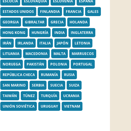
ESCOCIA
ESLOVAQUIA
ESLOVENIA
ESPAÑA
ESTADOS UNIDOS
FINLANDIA
FRANCIA
GALES
GEORGIA
GIBRALTAR
GRECIA
HOLANDA
HONG KONG
HUNGRÍA
INDIA
INGLATERRA
IRÁN
IRLANDA
ITALIA
JAPÓN
LETONIA
LITUANIA
MACEDONIA
MALTA
MARRUECOS
NORUEGA
PAKISTÁN
POLONIA
PORTUGAL
REPÚBLICA CHECA
RUMANÍA
RUSIA
SAN MARINO
SERBIA
SUECIA
SUIZA
TAIWÁN
TÚNEZ
TURQUÍA
UCRANIA
UNIÓN SOVIÉTICA
URUGUAY
VIETNAM