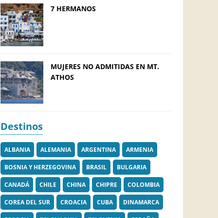
7 HERMANOS
MUJERES NO ADMITIDAS EN MT.
ATHOS
Destinos
ALBANIA
ALEMANIA
ARGENTINA
ARMENIA
BOSNIA Y HERZEGOVINA
BRASIL
BULGARIA
CANADÁ
CHILE
CHINA
CHIPRE
COLOMBIA
COREA DEL SUR
CROACIA
CUBA
DINAMARCA