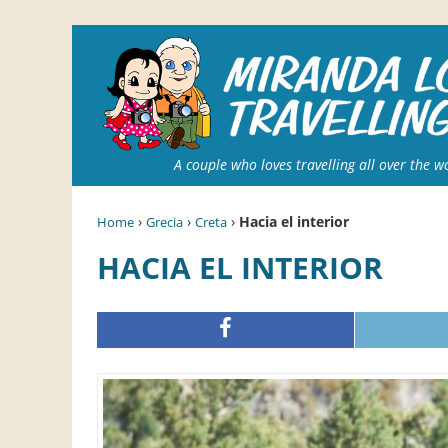
A couple who loves travelling all over the w
›
›
›
Hacia el interior
Home
Grecia
Creta
HACIA EL INTERIOR