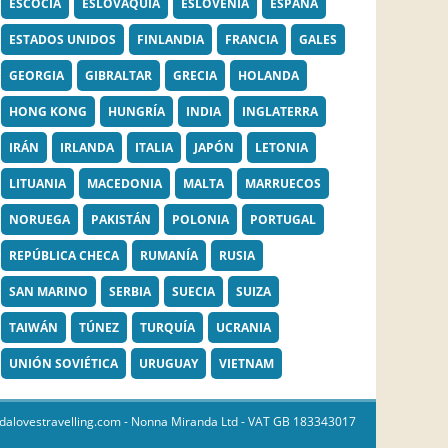
ESCOCIA
ESLOVAQUIA
ESLOVENIA
ESPAÑA
ESTADOS UNIDOS
FINLANDIA
FRANCIA
GALES
GEORGIA
GIBRALTAR
GRECIA
HOLANDA
HONG KONG
HUNGRÍA
INDIA
INGLATERRA
IRÁN
IRLANDA
ITALIA
JAPÓN
LETONIA
LITUANIA
MACEDONIA
MALTA
MARRUECOS
NORUEGA
PAKISTÁN
POLONIA
PORTUGAL
REPÚBLICA CHECA
RUMANÍA
RUSIA
SAN MARINO
SERBIA
SUECIA
SUIZA
TAIWÁN
TÚNEZ
TURQUÍA
UCRANIA
UNIÓN SOVIÉTICA
URUGUAY
VIETNAM
dalovestravelling.com
- Nonna Miranda Ltd - VAT GB 183343017