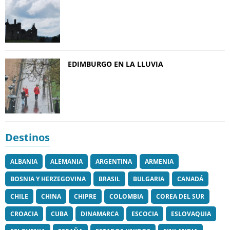
EDIMBURGO EN LA LLUVIA
Destinos
ALBANIA
ALEMANIA
ARGENTINA
ARMENIA
BOSNIA Y HERZEGOVINA
BRASIL
BULGARIA
CANADÁ
CHILE
CHINA
CHIPRE
COLOMBIA
COREA DEL SUR
CROACIA
CUBA
DINAMARCA
ESCOCIA
ESLOVAQUIA