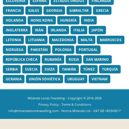
ESLOVENIA
ESPAÑA
ESTADOS UNIDOS
FINLANDIA
FRANCIA
GALES
GEORGIA
GIBRALTAR
GRECIA
HOLANDA
HONG KONG
HUNGRÍA
INDIA
INGLATERRA
IRÁN
IRLANDA
ITALIA
JAPÓN
LETONIA
LITUANIA
MACEDONIA
MALTA
MARRUECOS
NORUEGA
PAKISTÁN
POLONIA
PORTUGAL
REPÚBLICA CHECA
RUMANÍA
RUSIA
SAN MARINO
SERBIA
SUECIA
SUIZA
TAIWÁN
TÚNEZ
TURQUÍA
UCRANIA
UNIÓN SOVIÉTICA
URUGUAY
VIETNAM
Miranda Loves Travelling
- Copyright © 2016-2026
Privacy Policy
-
Terms & Conditions
info@mirandalovestravelling.com
- Nonna Miranda Ltd - VAT GB 183343017