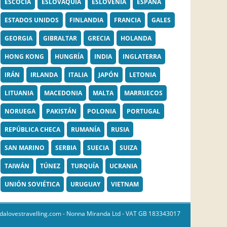
ESCOCIA
ESLOVAQUIA
ESLOVENIA
ESPAÑA
ESTADOS UNIDOS
FINLANDIA
FRANCIA
GALES
GEORGIA
GIBRALTAR
GRECIA
HOLANDA
HONG KONG
HUNGRÍA
INDIA
INGLATERRA
IRÁN
IRLANDA
ITALIA
JAPÓN
LETONIA
LITUANIA
MACEDONIA
MALTA
MARRUECOS
NORUEGA
PAKISTÁN
POLONIA
PORTUGAL
REPÚBLICA CHECA
RUMANÍA
RUSIA
SAN MARINO
SERBIA
SUECIA
SUIZA
TAIWÁN
TÚNEZ
TURQUÍA
UCRANIA
UNIÓN SOVIÉTICA
URUGUAY
VIETNAM
dalovestravelling.com
- Nonna Miranda Ltd - VAT GB 183343017