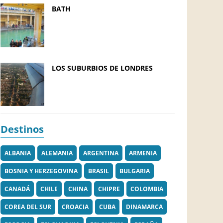
BATH
LOS SUBURBIOS DE LONDRES
Destinos
ALBANIA
ALEMANIA
ARGENTINA
ARMENIA
BOSNIA Y HERZEGOVINA
BRASIL
BULGARIA
CANADÁ
CHILE
CHINA
CHIPRE
COLOMBIA
COREA DEL SUR
CROACIA
CUBA
DINAMARCA