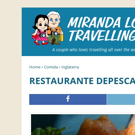
A couple who loves travelling all over the w
›
›
Home
Comida
Inglaterra
RESTAURANTE DEPESC