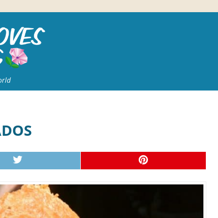
orld
ADOS