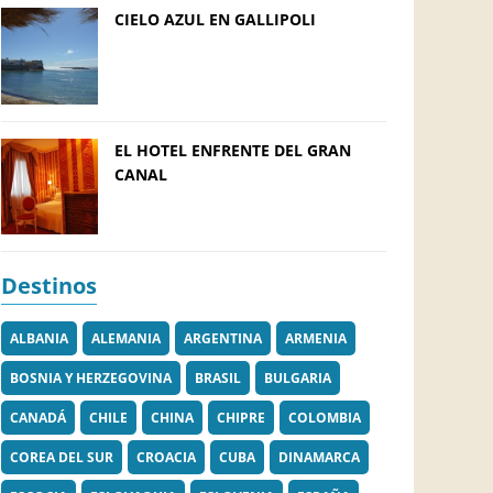
CIELO AZUL EN GALLIPOLI
EL HOTEL ENFRENTE DEL GRAN
CANAL
Destinos
ALBANIA
ALEMANIA
ARGENTINA
ARMENIA
BOSNIA Y HERZEGOVINA
BRASIL
BULGARIA
CANADÁ
CHILE
CHINA
CHIPRE
COLOMBIA
COREA DEL SUR
CROACIA
CUBA
DINAMARCA