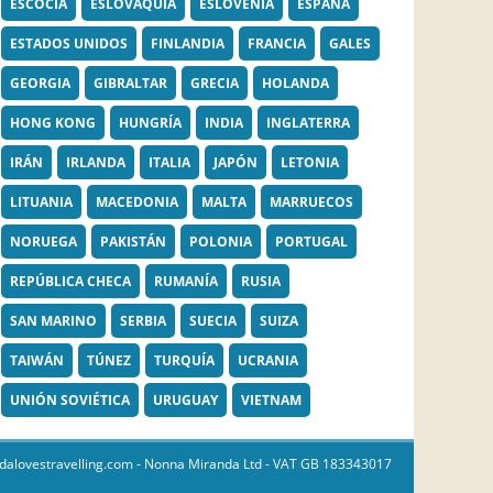
ESCOCIA
ESLOVAQUIA
ESLOVENIA
ESPAÑA
ESTADOS UNIDOS
FINLANDIA
FRANCIA
GALES
GEORGIA
GIBRALTAR
GRECIA
HOLANDA
HONG KONG
HUNGRÍA
INDIA
INGLATERRA
IRÁN
IRLANDA
ITALIA
JAPÓN
LETONIA
LITUANIA
MACEDONIA
MALTA
MARRUECOS
NORUEGA
PAKISTÁN
POLONIA
PORTUGAL
REPÚBLICA CHECA
RUMANÍA
RUSIA
SAN MARINO
SERBIA
SUECIA
SUIZA
TAIWÁN
TÚNEZ
TURQUÍA
UCRANIA
UNIÓN SOVIÉTICA
URUGUAY
VIETNAM
dalovestravelling.com
- Nonna Miranda Ltd - VAT GB 183343017