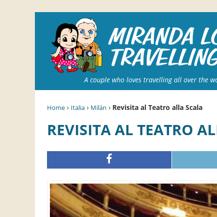
A couple who loves travelling all over the w
›
›
›
Revisita al Teatro alla Scala
Home
Italia
Milán
REVISITA AL TEATRO A