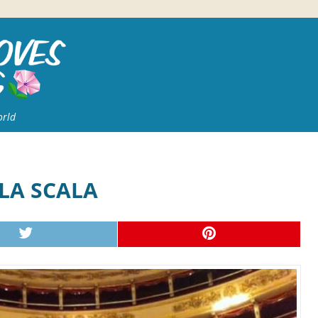
orld
LLA SCALA