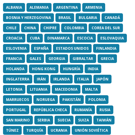
ALBANIA
ALEMANIA
ARGENTINA
ARMENIA
BOSNIA Y HERZEGOVINA
BRASIL
BULGARIA
CANADÁ
CHILE
CHINA
CHIPRE
COLOMBIA
COREA DEL SUR
CROACIA
CUBA
DINAMARCA
ESCOCIA
ESLOVAQUIA
ESLOVENIA
ESPAÑA
ESTADOS UNIDOS
FINLANDIA
FRANCIA
GALES
GEORGIA
GIBRALTAR
GRECIA
HOLANDA
HONG KONG
HUNGRÍA
INDIA
INGLATERRA
IRÁN
IRLANDA
ITALIA
JAPÓN
LETONIA
LITUANIA
MACEDONIA
MALTA
MARRUECOS
NORUEGA
PAKISTÁN
POLONIA
PORTUGAL
REPÚBLICA CHECA
RUMANÍA
RUSIA
SAN MARINO
SERBIA
SUECIA
SUIZA
TAIWÁN
TÚNEZ
TURQUÍA
UCRANIA
UNIÓN SOVIÉTICA