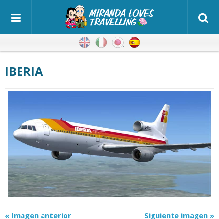
Inglés
Italiano
Japonés
Español
IBERIA
« Imagen anterior
Siguiente imagen »