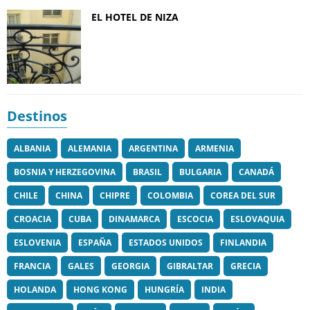
EL HOTEL DE NIZA
Destinos
ALBANIA
ALEMANIA
ARGENTINA
ARMENIA
BOSNIA Y HERZEGOVINA
BRASIL
BULGARIA
CANADÁ
CHILE
CHINA
CHIPRE
COLOMBIA
COREA DEL SUR
CROACIA
CUBA
DINAMARCA
ESCOCIA
ESLOVAQUIA
ESLOVENIA
ESPAÑA
ESTADOS UNIDOS
FINLANDIA
FRANCIA
GALES
GEORGIA
GIBRALTAR
GRECIA
HOLANDA
HONG KONG
HUNGRÍA
INDIA